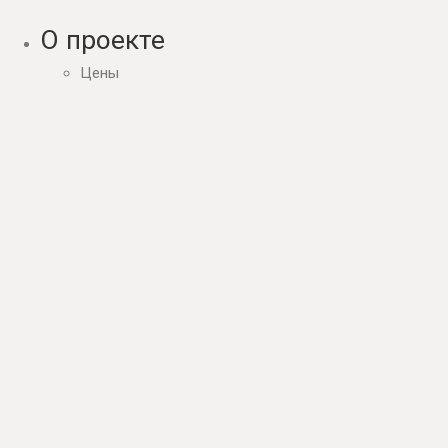
О проекте
Цены
Контакты
Блог
Обучение
Справка
Обучающие курсы
Сотрудничество
Партнерам
Агентствам
Контакты
support@repometr.com
+7 (495) 374-63-68
Следите за нами